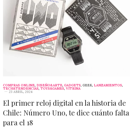
COMPRAS ONLINE
,
DISEÑO&ARTE
,
GADGETS
,
GEEK
,
LANZAMIENTOS
,
TECH&TENDENCIAS
,
TOYS&GAMES
,
VITRINA
23 ABRIL, 2024
El primer reloj digital en la historia de
Chile: Número Uno, te dice cuánto falta
para el 18