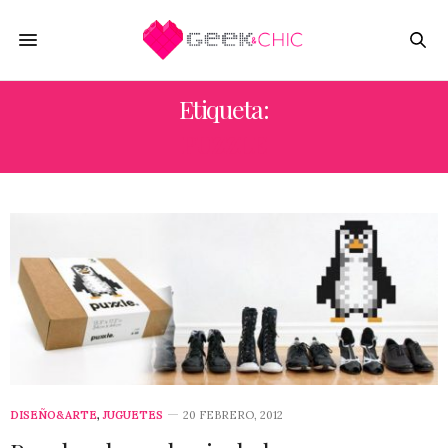
Etiqueta:
PUZZLE
DISEÑO&ARTE
,
JUGUETES
20 FEBRERO, 2012