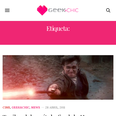
Etiqueta:
PART 2
CINE
,
GEEK&CHIC
,
NEWS
28 ABRIL, 2011