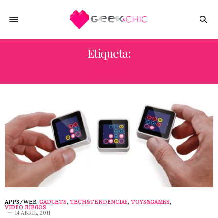
Etiqueta:
NUEVO
APPS/WEB
,
GADGETS
,
TECH&TENDENCIAS
,
TOYS&GAMES
,
VIDEO JUEGOS
14 ABRIL, 2011