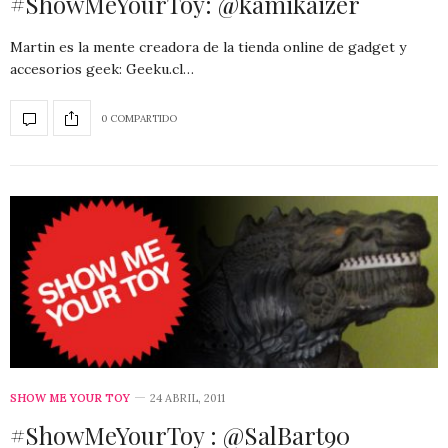
#ShowMeYourToy: @kamikaizer
Martin es la mente creadora de la tienda online de gadget y
accesorios geek: Geeku.cl…
0 COMPARTIDO
SHOW ME YOUR TOY
24 ABRIL, 2011
#ShowMeYourToy : @SalBart90