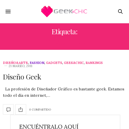
Etiqueta:
MOSAIC TILES
DISEÑO&ARTE
,
FASHION
,
GADGETS
,
GEEK&CHIC
,
RANKINGS
21 MARZO, 2011
Diseño Geek
La profesión de Diseñador Gráfico es bastante geek. Estamos
todo el día en internet,…
0 COMPARTIDO
ENCUÉNTRALO AQUÍ