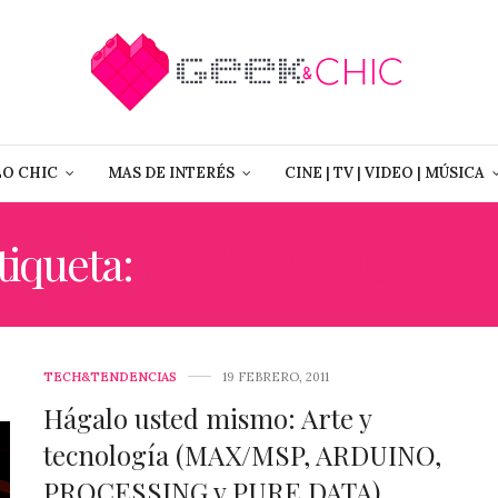
LO CHIC
MAS DE INTERÉS
CINE | TV | VIDEO | MÚSICA
tiqueta:
MILLER PUCKET
TECH&TENDENCIAS
19 FEBRERO, 2011
Hágalo usted mismo: Arte y
tecnología (MAX/MSP, ARDUINO,
PROCESSING y PURE DATA)