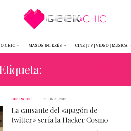
LO CHIC
MAS DE INTERÉS
CINE | TV | VIDEO | MÚSICA
Etiqueta:
HACKER COSM
GEEK&CHIC
21 JUNIO, 2012
La causante del «apagón de
twitter» sería la Hacker Cosmo