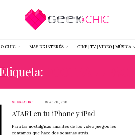
LO CHIC
MAS DE INTERÉS
CINE | TV | VIDEO | MÚSICA
Etiqueta:
FOOTBALL PAC
GEEK&CHIC
18 ABRIL, 2011
ATARI en tu iPhone y iPad
Para las nostálgicas amantes de los video juegos les
contamos que hace dos semanas atrás…