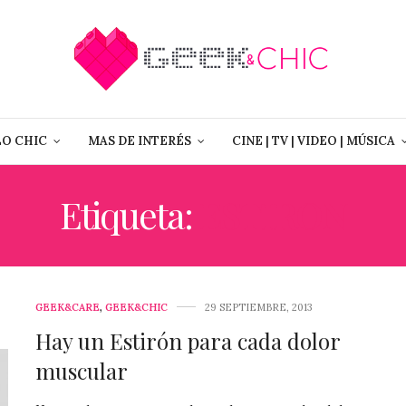
LO CHIC
MAS DE INTERÉS
CINE | TV | VIDEO | MÚSICA
Etiqueta:
ESTIRON
GEEK&CARE
,
GEEK&CHIC
29 SEPTIEMBRE, 2013
Hay un Estirón para cada dolor
muscular