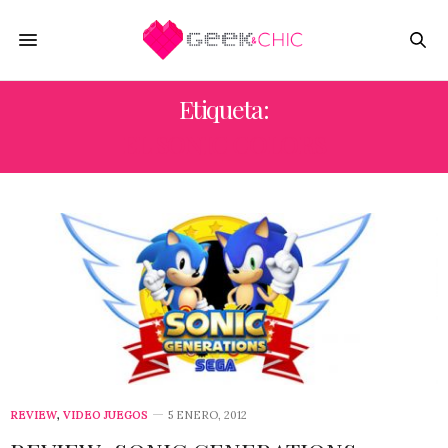
Etiqueta:
EL SONIC COLORS
REVIEW
,
VIDEO JUEGOS
5 ENERO, 2012