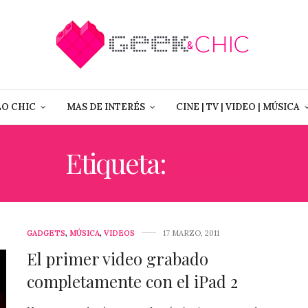
LO CHIC
MAS DE INTERÉS
CINE | TV | VIDEO | MÚSICA
Etiqueta:
EDDY
GADGETS
,
MÚSICA
,
VIDEOS
17 MARZO, 2011
El primer video grabado
completamente con el iPad 2