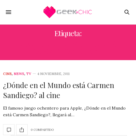
Etiqueta:
¿DÓNDE EN EL MUNDO ESTÁ
CARMEN SANDIEGO?
CINE
,
NEWS
,
TV
4 NOVIEMBRE, 2011
¿Dónde en el Mundo está Carmen
Sandiego? al cine
El famoso juego ochentero para Apple, ¿Dónde en el Mundo
está Carmen Sandiego?, llegará al…
0 COMPARTIDO