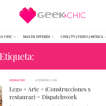
LO CHIC
MAS DE INTERÉS
CINE | TV | VIDEO | MÚSICA
Etiqueta:
DISPATCHWOR
GEEK&CHIC
4 FEBRERO, 2011
Lego + Arte + (Construcciones x
restaurar) = Dispatchwork