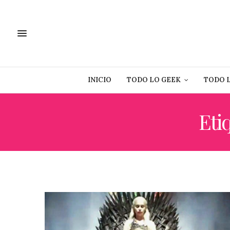
INICIO
TODO LO GEEK
TODO 
Eti