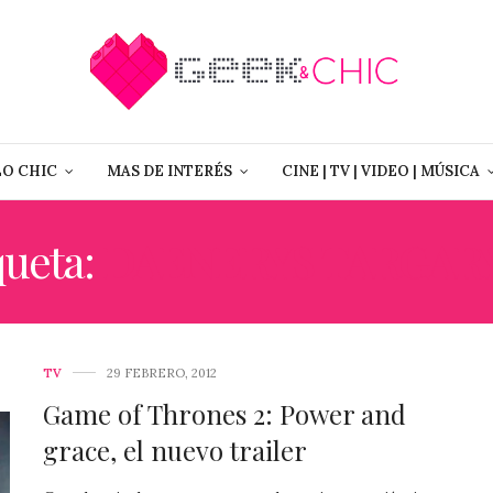
LO CHIC
MAS DE INTERÉS
CINE | TV | VIDEO | MÚSICA
queta:
DAENERYS TARGAR
TV
29 FEBRERO, 2012
Game of Thrones 2: Power and
grace, el nuevo trailer