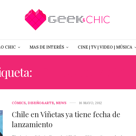
LO CHIC
MAS DE INTERÉS
CINE | TV | VIDEO | MÚSICA
iqueta:
«CHILE EN VIÑETA
CÓMICS
,
DISEÑO&ARTE
,
NEWS
16 MAYO, 2012
Chile en Viñetas ya tiene fecha de
lanzamiento