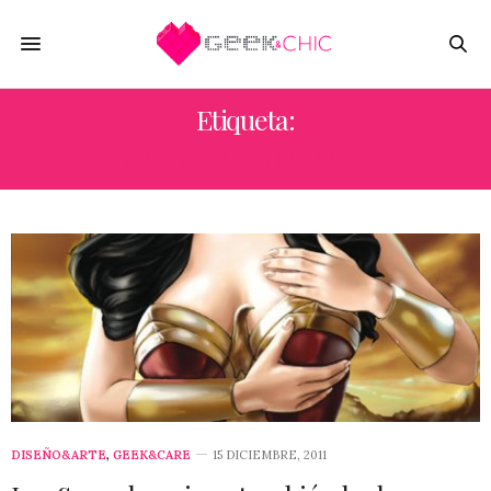
Etiqueta:
CANCER DE MAMAS
DISEÑO&ARTE
,
GEEK&CARE
15 DICIEMBRE, 2011