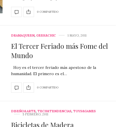
0 COMPARTIDO
DRAMAQUEEN
,
GEEK&CHIC
1 MAYO, 2011
El Tercer Feriado más Fome del
Mundo
Hoy es el tercer feriado más apestoso de la
humanidad. El primero es el…
0 COMPARTIDO
DISEÑO&ARTE
,
TECH&TENDENCIAS
,
TOYS&GAMES
5 FEBRERO, 2011
Bicicletas de Madera