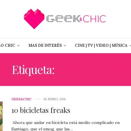
LO CHIC
MAS DE INTERÉS
CINE | TV | VIDEO | MÚSICA
Etiqueta:
BICICLETAS
GEEK&CHIC
10 JUNIO, 2011
10 bicicletas freaks
Ahora que andar en bicicleta está medio complicado en
Santiago, que el smog, que las…