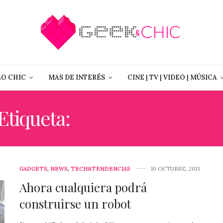
LO CHIC
MAS DE INTERÉS
CINE | TV | VIDEO | MÚSICA
Etiqueta:
ARMA UN ROBO
GADGETS
,
NEWS
,
TECH&TENDENCIAS
10 OCTUBRE, 2013
Ahora cualquiera podrá
construirse un robot