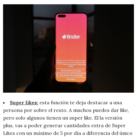
Super likes:
esta función te deja destacar a una
persona por sobre el resto. A muchos puedes dar like,
pero solo algunos tienen un super like. El la versión
plus, vas a poder generar cantidades extra de Super
Likes con un máximo de 5 por día a diferencia del único