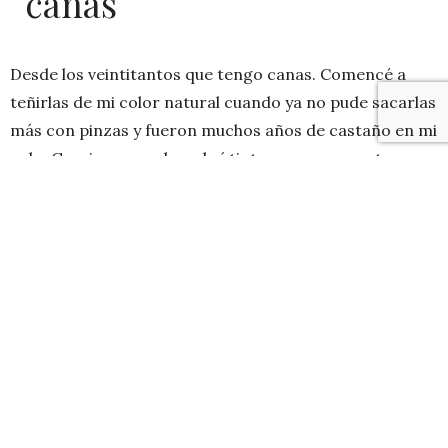
canas
Desde los veintitantos que tengo canas. Comencé a
teñirlas de mi color natural cuando ya no pude sacarlas
más con pinzas y fueron muchos años de castaño en mi
pelo. Gracias a eso descubrí tinturas permanentes,
esas que tiñen y duran por siempre pero que con el
crecimiento del cabello te obliga a seguir aplicando por
siempre.
Le tiño el cabello a mi mamá y hermana y ya descubrí
técnicas para hacerlo en casa como una pro, les dejo
esta nota para que sepan como:
https://geekandchic.cl/datos-y-tips-para-las-peli-
tenidas-tenirse-sin-danar-el-cabello/