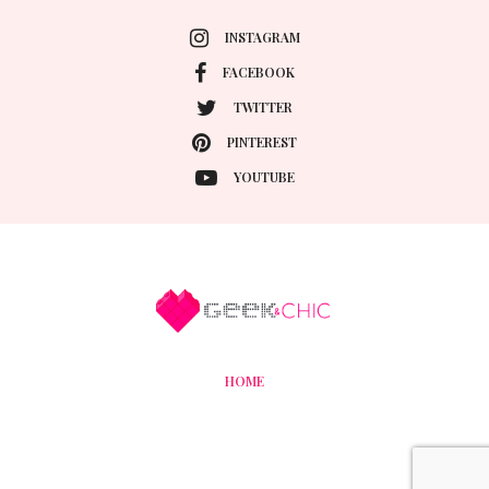
FASHION
23 SEPTIEMBRE, 2013
New york Fashion Week
Primavera-verano 2014.
(Día 3-4 y 5)
Septiembre es una época maravillosa, no solo porque
en esta zona del hemisferio llega la primavera, sino
porque ademas en Europa y New York se presentan las
colecciones de primavera-verano del año siguiente, O