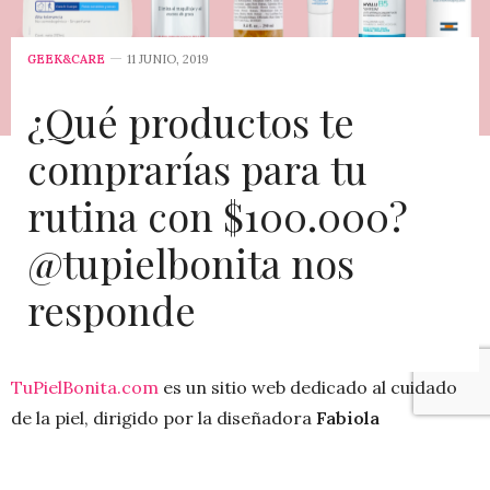
GEEK&CARE
11 JUNIO, 2019
¿Qué productos te
comprarías para tu
rutina con $100.000?
@tupielbonita nos
responde
TuPielBonita.com
es un sitio web dedicado al cuidado
de la piel, dirigido por la diseñadora
Fabiola
Arredondo
, quien nos muestra y explica en
profundidad los productos que prueba y conoce.