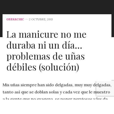
GEEK&CHIC
2 OCTUBRE, 2013
La manicure no me
duraba ni un día…
problemas de uñas
débiles (solución)
Mis uñas siempre han sido delgadas, muy muy delgadas,
tanto así que se doblan solas y cada vez que le muestro
a la gente que no exagero, se poner nerviosos y les da
asquito (no sé por qué asco, pero bueno, quién
entiende las reacciones). Por lo general no me